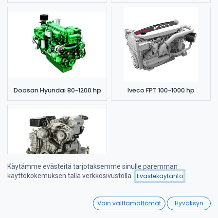
Doosan Hyundai 80-1200 hp
Iveco FPT 100-1000 hp
Käytämme evästeitä tarjotaksemme sinulle paremman
käyttökokemuksen tällä verkkosivustolla.
Evästekäytäntö
Suodattimet
Suosituimmat
Craftsman 16-65 hp
0
Vain välttämättömät
Hyväksyn
Home
Search
Wishlist