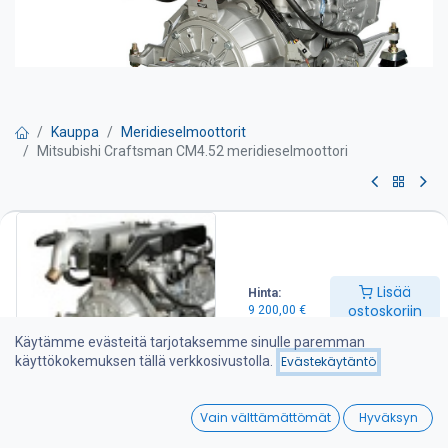
Kauppa
Meridieselmoottorit
Mitsubishi Craftsman CM4.52 meridieselmoottori
Mitsubishi Craftsman CM4.52
meridieselmoottori
Lisää
Hinta:
Teho 52 hv
ostoskoriin
9 200,00
€
Kierrosluku 3000 kierr./min
Sylinteritilavuus 1,7 l
Käytämme evästeitä tarjotaksemme sinulle paremman
Paino 182 kg
käyttökokemuksen tällä verkkosivustolla.
Evästekäytäntö
Moottori sisältää seuraavat varusteet:
-Merivarustus lämmönvaihtimella
0
-Merivesipumppu
Vain välttämättömät
Hyväksyn
-Vesijäähdytetty pakosarja ja pako/vedensekoitin
Home
Search
Wishlist