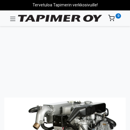
Tervetuloa Tapimerin verkkosivuille!
0