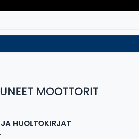
Varaosat
Vaihtokoneet
Verkkokaup
UNEET MOOTTORIT
T JA HUOLTOKIRJAT
T