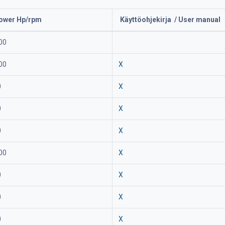
ower Hp/rpm
Käyttöohjekirja / User manual
00
00
X
0
X
0
X
0
X
00
X
0
X
0
X
0
X