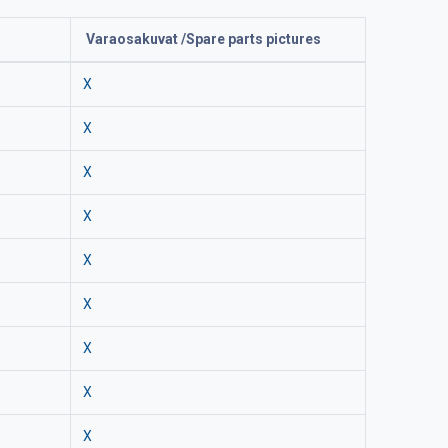
Varaosakuvat /Spare parts pictures
X
X
X
X
X
X
X
X
X