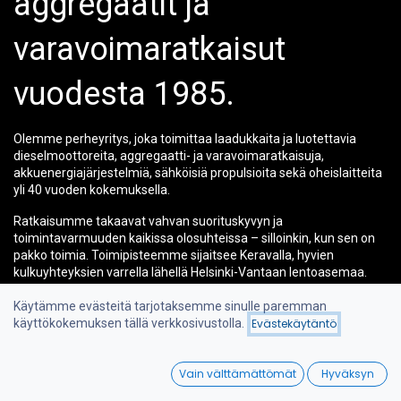
aggregaatit ja
varavoimaratkaisut
vuodesta 1985.
Olemme perheyritys, joka toimittaa laadukkaita ja luotettavia
dieselmoottoreita, aggregaatti- ja varavoimaratkaisuja,
akkuenergiajärjestelmiä, sähköisiä propulsioita sekä oheislaitteita
yli 40 vuoden kokemuksella.
Ratkaisumme takaavat vahvan suorituskyvyn ja
toimintavarmuuden kaikissa olosuhteissa – silloinkin, kun sen on
pakko toimia. Toimipisteemme sijaitsee Keravalla, hyvien
kulkuyhteyksien varrella lähellä Helsinki-Vantaan lentoasemaa.
Ota yhteyttä – löydämme juuri sinulle sopivan ratkaisun.
Käytämme evästeitä tarjotaksemme sinulle paremman
käyttökokemuksen tällä verkkosivustolla.
Evästekäytäntö
0
Vain välttämättömät
Hyväksyn
Home
Search
Wishlist