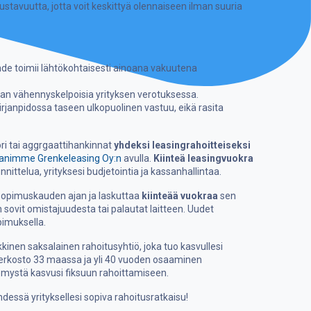
oustavuutta, jotta voit keskittyä olennaiseen ilman suuria
de toimii lähtökohtaisesti ainoana vakuutena
an vähennyskelpoisia yrityksen verotuksessa.
rjanpidossa taseen ulkopuolinen vastuu, eikä rasita
ori tai aggrgaattihankinnat
yhdeksi leasingrahoitteiseksi
animme Grenkeleasing Oy:n
avulla.
Kiinteä leasingvuokra
nnittelua, yrityksesi budjetointia ja kassanhallintaa.
sopimuskauden ajan ja laskuttaa
kiinteää vuokraa
sen
sovit omistajuudesta tai palautat laitteen. Uudet
pimuksella.
inen saksalainen rahoitusyhtiö, joka tuo kasvullesi
erkosto 33 maassa ja yli 40 vuoden osaaminen
emystä kasvusi fiksuun rahoittamiseen.
hdessä yrityksellesi sopiva rahoitusratkaisu!