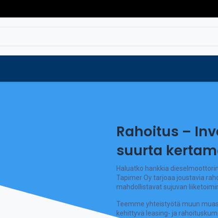
Varaosat
Vaihtokoneet
Verkkokaup
Rahoitus – Inv
suurta kerta
Haluatko hankkia dieselmoottorin
Tapimer Oy tarjoaa joustavia raho
mahdollistavat sujuvan liiketoim
Teemme yhteistyötä muun mua
kehittyvä leasing- ja rahoitusk