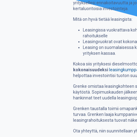
yrityksellesi ennakoitavuutta ja j
kertaluontoisia investointeja.
Mitä on hyvä tietää leasingista:
Leasingissa vuokrattava koh
rahoitukselle
Leasingvuokrat ovat kokona
Leasing on suomalaisessa ki
yrityksen kassaa.
Kokoa siis yrityksesi dieselmoott
kokonaisuudeksi
leasingkumpp
helpottaa investointisi tuoton suu
Grenke omistaa leasingkohteen 
käytöstä. Sopimuskauden jälkeen 
hankinnat teet uudella leasingso
Grenken taustalla toimii omapankk
turvaa. Grenken laaja kumppaniv
leasingrahoituksesta tuovat näk
Ota yhteyttä, niin suunnitellaan y