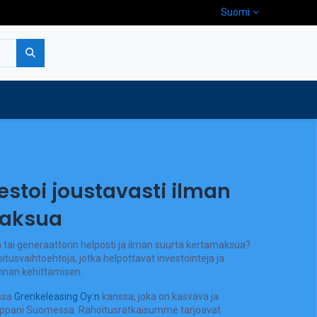
Suomi
pa
Yritys
Ota yhteyttä
estoi joustavasti ilman
maksua
 tai generaattorin helposti ja ilman suurta kertamaksua?
itusvaihtoehtoja, jotka helpottavat investointeja ja
innan kehittämisen.
ssa
Grenkeleasing Oy:n
kanssa, joka on kasvava ja
umppani Suomessa. Rahoitusratkaisumme tarjoavat