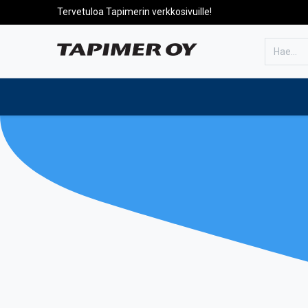
Tervetuloa Tapimerin verkkosivuille!
Etusivulle
Tuotteet
Huolto