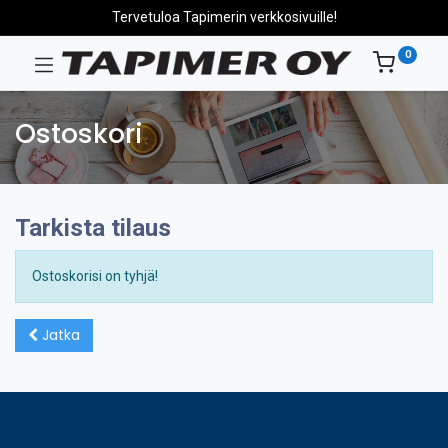
Tervetuloa Tapimerin verkkosivuille!
0
Ostoskori
Tarkista tilaus
Ostoskorisi on tyhjä!
Jatka