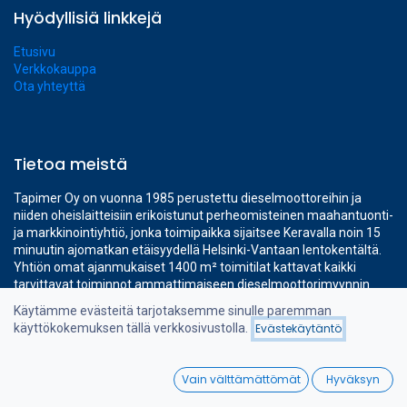
Hyödyllisiä linkkejä
Etusivu
Verkkokauppa
Ota yhteyttä
Tietoa meistä
Tapimer Oy on vuonna 1985 perustettu dieselmoottoreihin ja
niiden oheislaitteisiin erikoistunut perheomisteinen maahantuonti-
ja markkinointiyhtiö, jonka toimipaikka sijaitsee Keravalla noin 15
minuutin ajomatkan etäisyydellä Helsinki-Vantaan lentokentältä.
Yhtiön omat ajanmukaiset 1400 m² toimitilat kattavat kaikki
tarvittavat toiminnot ammattimaiseen dieselmoottorimyynnin
tukemiseen.
Käytämme evästeitä tarjotaksemme sinulle paremman
käyttökokemuksen tällä verkkosivustolla.
Evästekäytäntö
0
Ole meihin yhteydessä
Vain välttämättömät
Hyväksyn
Home
Search
Wishlist