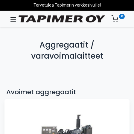
Tervetuloa Tapimerin verkkosivuille!
0
Aggregaatit /
varavoimalaitteet
Avoimet aggregaatit