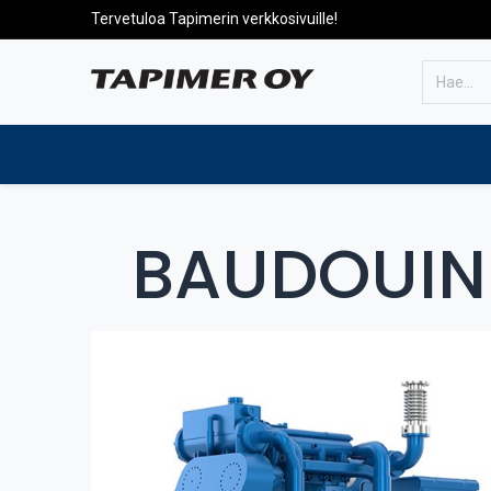
Tervetuloa Tapimerin verkkosivuille!
Etusivulle
Tuotteet
Huolto
BAUDOUIN