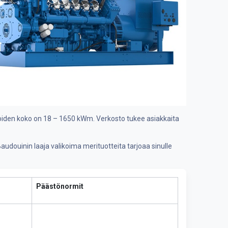
 joiden koko on 18 – 1650 kWm. Verkosto tukee asiakkaita
udouinin laaja valikoima merituotteita tarjoaa sinulle
Päästönormit