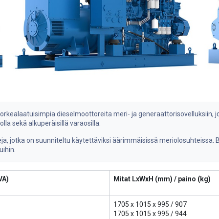
orkealaatuisimpia dieselmoottoreita meri- ja generaattorisovelluksiin,
la sekä alkuperäisillä varaosilla.
, jotka on suunniteltu käytettäviksi äärimmäisissä meriolosuhteissa. Ba
ihin.
VA)
Mitat LxWxH (mm) / paino (kg)
1705 x 1015 x 995 / 907
1705 x 1015 x 995 / 944