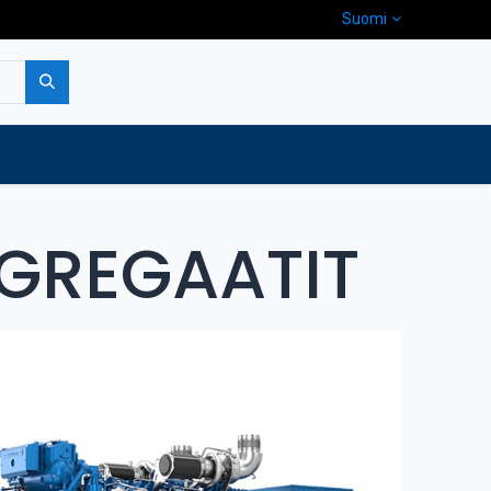
Suomi
pa
Yritys
Ota yhteyttä
GREGAATIT