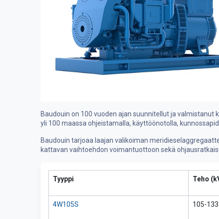
Baudouin on 100 vuoden ajan suunnitellut ja valmistanut k
yli 100 maassa ohjeistamalla, käyttöönotolla, kunnossapidol
Baudouin tarjoaa laajan valikoiman meridieselaggregaatteja
kattavan vaihtoehdon voimantuottoon sekä ohjausratkaisu
Tyyppi
Teho (k
4W105S
105-133