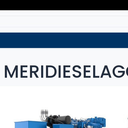
Varaosat
Vaihtokoneet
Verkkokaup
 MERIDIESELAG