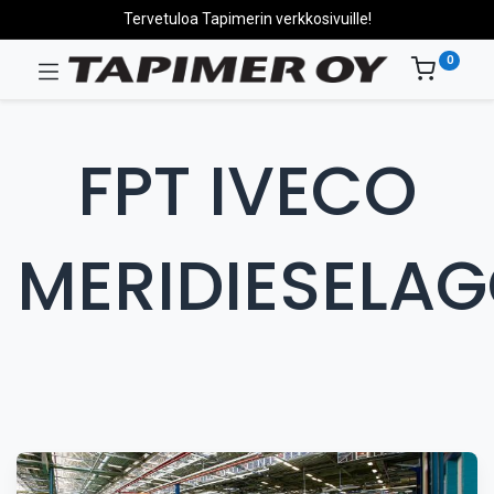
Tervetuloa Tapimerin verkkosivuille!
0
FPT IVECO
MERIDIESELA