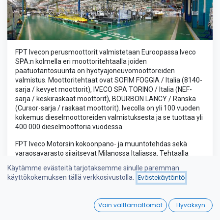
FPT Ivecon perusmoottorit valmistetaan Euroopassa Iveco
SPA:n kolmella eri moottoritehtaalla joiden
päätuotantosuunta on hyötyajoneuvomoottoreiden
valmistus. Moottoritehtaat ovat SOFIM FOGGIA / Italia (8140-
sarja / kevyet moottorit), IVECO SPA TORINO / Italia (NEF-
sarja / keskiraskaat moottorit), BOURBON LANCY / Ranska
(Cursor-sarja / raskaat moottorit). Ivecolla on yli 100 vuoden
kokemus dieselmoottoreiden valmistuksesta ja se tuottaa yli
400 000 dieselmoottoria vuodessa.
FPT Iveco Motorsin kokoonpano- ja muuntotehdas sekä
varaosavarasto sijaitsevat Milanossa Italiassa. Tehtaalla
hyötyajoneuvojen perusmoottoreista valmistetaan
Käytämme evästeitä tarjotaksemme sinulle paremman
meridieselmoottoreita ja -aggregaatteja,
käyttökokemuksen tällä verkkosivustolla.
Evästekäytäntö
teollisuusdieselmoottorisovelluksia eri käyttöihin ja
dieselsähköaggregaatteja. Vuosituotanto on noin 40 000
0
moottoria.
Vain välttämättömät
Hyväksyn
Home
Search
Wishlist