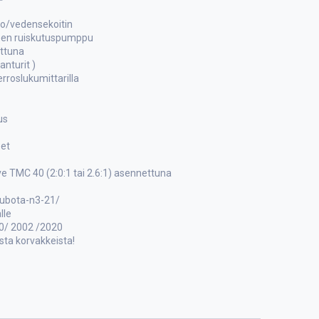
ko/vedensekoitin
neen ruiskutuspumppu
ettuna
nturit )
erroslukumittarilla
us
eet
e TMC 40 (2:0:1 tai 2.6:1) asennettuna
kubota-n3-21/
lle
10/ 2002 /2020
usta korvakkeista!