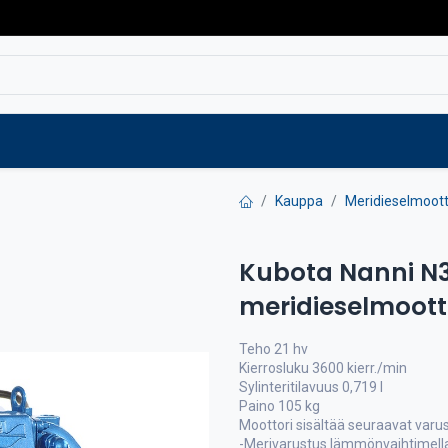
Varaosat
Vaihtokoneet
Verkkokaup
Kauppa
Meridieselmoott
Kubota Nanni N3.
meridieselmoott
Teho 21 hv
Kierrosluku 3600 kierr./min
Sylinteritilavuus 0,719 l
Paino 105 kg
Moottori sisältää seuraavat varus
-Merivarustus lämmönvaihtimell