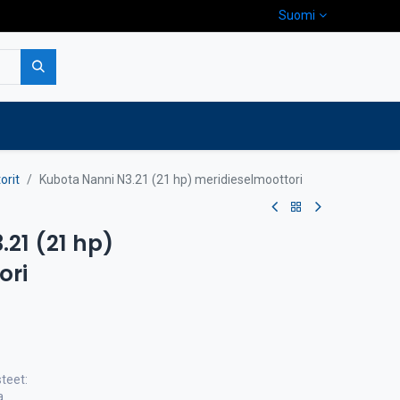
Suomi
pa
Yritys
Ota yhteyttä
orit
Kubota Nanni N3.21 (21 hp) meridieselmoottori
21 (21 hp)
ori
teet:
a