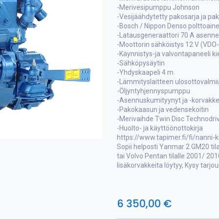
-Merivesipumppu Johnson
-Vesijäähdytetty pakosarja ja pa
-Bosch / Nippon Denso polttoai
-Latausgeneraattori 70 A asenn
-Moottorin sähköistys 12 V (VDO-a
-Käynnistys-ja valvontapaneeli ki
-Sähköpysäytin
-Yhdyskaapeli 4 m
-Lämmityslaitteen ulosottovalmi
-Öljyntyhjennyspumppu
-Asennuskumityynyt ja -korvakk
-Pakokaasun ja vedensekoitin
-Merivaihde Twin Disc Technodriv
-Huolto- ja käyttöönottokirja
https://www.tapimer.fi/fi/nanni-
Sopii helposti Yanmar 2 GM20 tila
tai Volvo Pentan tilalle 2001/ 20
lisäkorvakkeita löytyy, Kysy tarjo
6 350,00
€