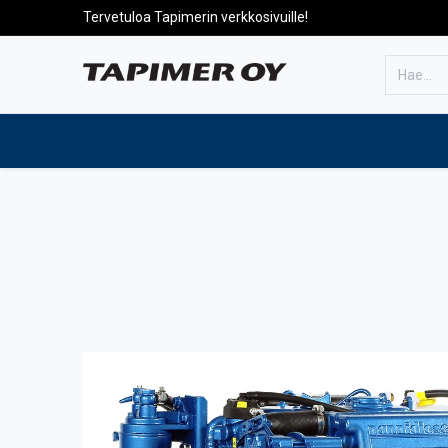
Tervetuloa Tapimerin verkkosivuille!
Etusivulle
Tuotteet
Huolto