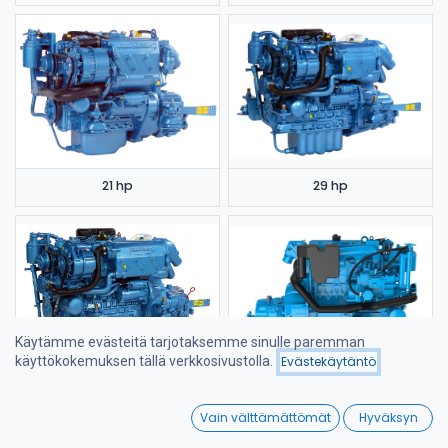
21 hp
29 hp
Käytämme evästeitä tarjotaksemme sinulle paremman
käyttökokemuksen tällä verkkosivustolla.
Evästekäytäntö
Suodattimet
Suosituimmat
37,5 hp
40 hp
0
Vain välttämättömät
Hyväksyn
Home
Search
Wishlist