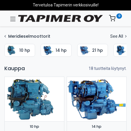
Tervetuloa Tapimerin verkkosivuille!
0
Meridieselmoottorit
See All
10 hp
14 hp
21 hp
2
Kauppa
18 tuotteita löytynyt.
10 hp
14 hp