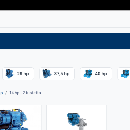
Varaosat
Vaihtokoneet
Verkkokaup
29 hp
37,5 hp
40 hp
hp
14 hp
- 2 tuotetta