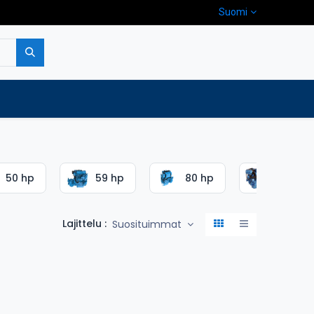
Suomi
pa
Yritys
Ota yhteyttä
50 hp
59 hp
80 hp
115 hp
Lajittelu :
Suosituimmat