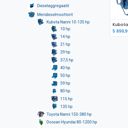
Dieselaggregaatit
Meridieselmoottorit
Kubota Nanni 10-135 hp
L
10 hp
5 899,9
14 hp
21 hp
29 hp
37,5 hp
40 hp
50 hp
59 hp
80 hp
115 hp
135 hp
Toyota Nanni 150-380 hp
Doosan Hyundai 80-1200 hp