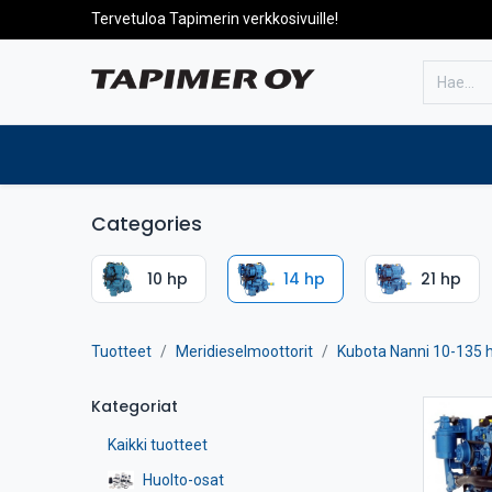
Tervetuloa Tapimerin verkkosivuille!
Etusivulle
Tuotteet
Huolto
Categories
10 hp
14 hp
21 hp
Tuotteet
Meridieselmoottorit
Kubota Nanni 10-135 
Kategoriat
Kaikki tuotteet
Huolto-osat