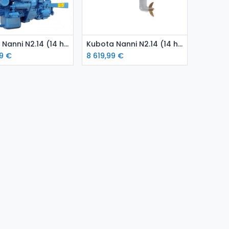
isää ostoskoriin
Lisää ostoskoriin
Kubota Nanni N2.14 (14 hp) meridieselmoottori
Kubota Nanni N2.14 (14 hp) meridieselmoottori purjevenevetolaitteella
9
€
8 619,99
€