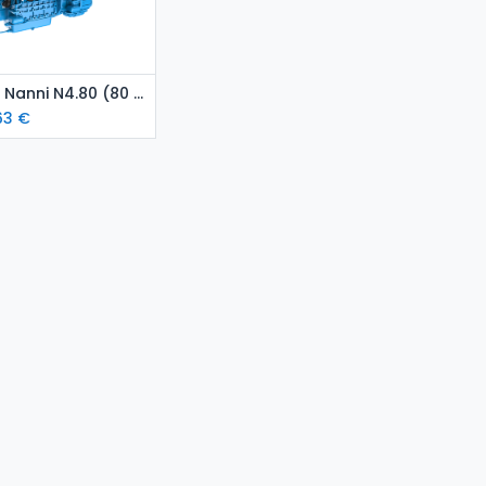
isää ostoskoriin
Kubota Nanni N4.80 (80 hp) meridieselmoottori
63
€