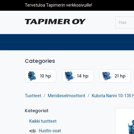
Tervetuloa Tapimerin verkkosivuille!
Etusivulle
Tuotteet
Huolto
Categories
10 hp
14 hp
21 hp
Tuotteet
Meridieselmoottorit
Kubota Nanni 10-135 
Kategoriat
Kaikki tuotteet
Huolto-osat