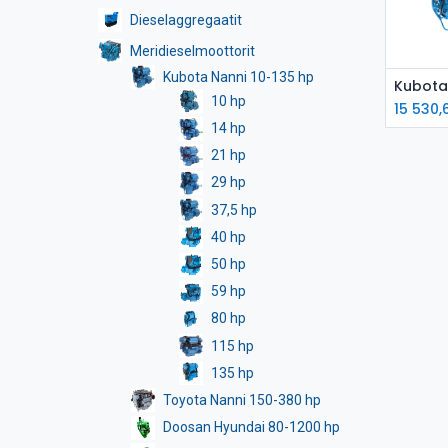
Dieselaggregaatit
Meridieselmoottorit
Kubota Nanni 10-135 hp
L
10 hp
15 530,
14 hp
21 hp
29 hp
37,5 hp
40 hp
50 hp
59 hp
80 hp
115 hp
135 hp
Toyota Nanni 150-380 hp
Doosan Hyundai 80-1200 hp