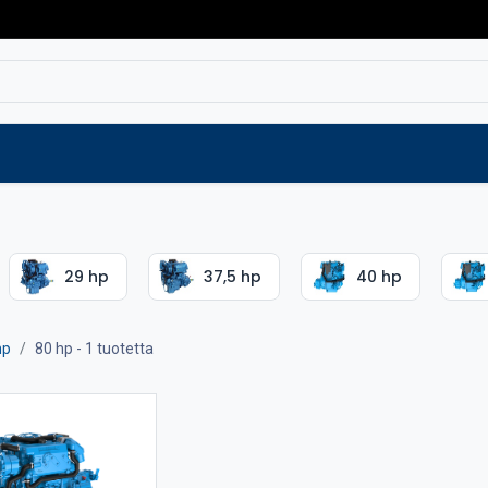
Varaosat
Vaihtokoneet
Verkkokaup
29 hp
37,5 hp
40 hp
hp
80 hp
- 1 tuotetta