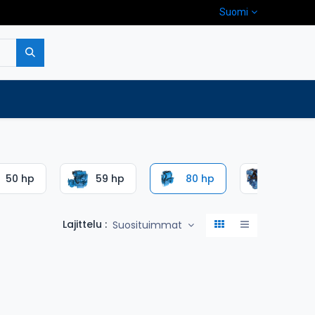
Suomi
pa
Yritys
Ota yhteyttä
50 hp
59 hp
80 hp
115 hp
Lajittelu :
Suosituimmat