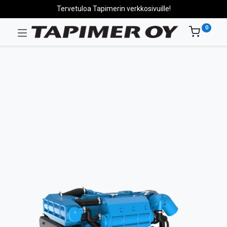
Tervetuloa Tapimerin verkkosivuille!
0