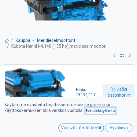
Kauppa
Meridieselmoottorit
Kubota Nanni N4.140 (135 hp) meridieselmoottori
Kubota Nanni N4.140 (135 hp)
meridieselmoottori
Lisää
Hinta:
Teho 135 hp
ostoskoriin
19 190,00
€
Kierrosluku 2600 kierr./min
Sylinteritilavuus 3,7 l
Käytämme evästeitä tarjotaksemme sinulle paremman
Paino 353 kg
käyttökokemuksen tällä verkkosivustolla.
Evästekäytäntö
Kone sisältää seuraavat varusteet:
-Merivarustus lämmönvaihtimella
0
-Vesijäähdytetty pakosarja ja pakokaasu/vesisekoitin
Vain välttämättömät
Hyväksyn
-Mekaaninen riviruiskutuspumppu
Home
Search
Wishlist