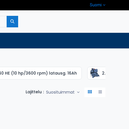
Suomi
pa
Yritys
Ota yhteyttä
40 HE (10 hp/3600 rpm) latausg. 16Ah
2.40 HE (10 
Lajittelu :
Suosituimmat