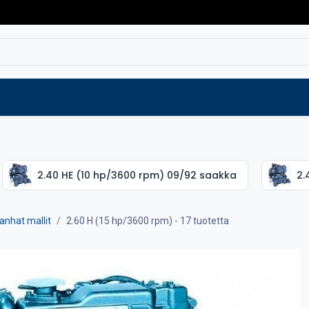
Varaosat
Vaihtokoneet
Verkkokaup
2.40 HE (10 hp/3600 rpm) 09/92 saakka
2.
anhat mallit
2.60 H (15 hp/3600 rpm)
- 17 tuotetta