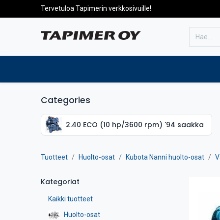
Tervetuloa Tapimerin verkkosivuille!
Etusivulle
Tuotteet
Huolto
Categories
2.40 ECO (10 hp/3600 rpm) '94 saakka
Tuotteet
Huolto-osat
Kubota Nanni huolto-osat
V
Kategoriat
Kaikki tuotteet
Huolto-osat