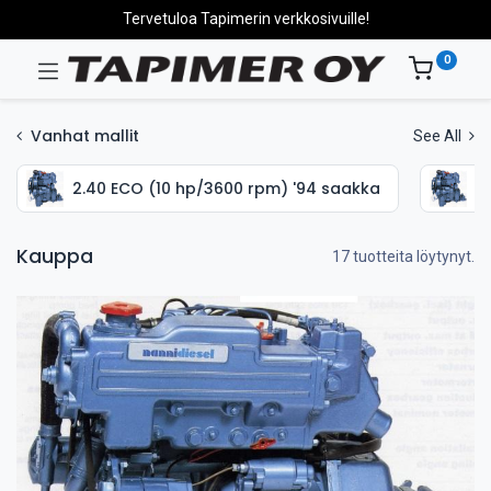
Tervetuloa Tapimerin verkkosivuille!
0
Vanhat mallit
See All
2.40 ECO (10 hp/3600 rpm) '94 saakka
2
Kauppa
17 tuotteita löytynyt.