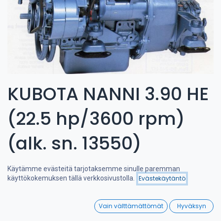
KUBOTA NANNI 3.90 HE
(22.5 hp/3600 rpm)
(alk. sn. 13550)
Käytämme evästeitä tarjotaksemme sinulle paremman
käyttökokemuksen tällä verkkosivustolla.
Evästekäytäntö
Suodattimet
Suosituimmat
0
Vain välttämättömät
Hyväksyn
Home
Search
Wishlist