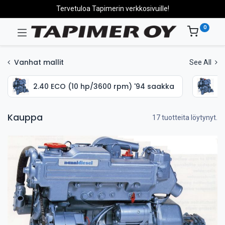
Tervetuloa Tapimerin verkkosivuille!
0
Vanhat mallit
See All
2.40 ECO (10 hp/3600 rpm) '94 saakka
2
Kauppa
17 tuotteita löytynyt.