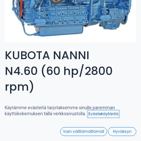
KUBOTA NANNI
N4.60 (60 hp/2800
rpm)
Käytämme evästeitä tarjotaksemme sinulle paremman
käyttökokemuksen tällä verkkosivustolla.
Evästekäytäntö
Suodattimet
Suosituimmat
0
Vain välttämättömät
Hyväksyn
Home
Search
Wishlist