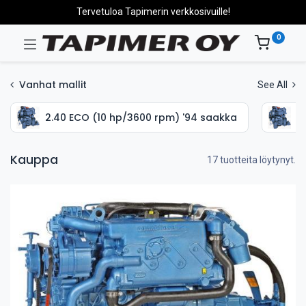
Tervetuloa Tapimerin verkkosivuille!
0
Vanhat mallit
See All
2.40 ECO (10 hp/3600 rpm) '94 saakka
2
Kauppa
17 tuotteita löytynyt.