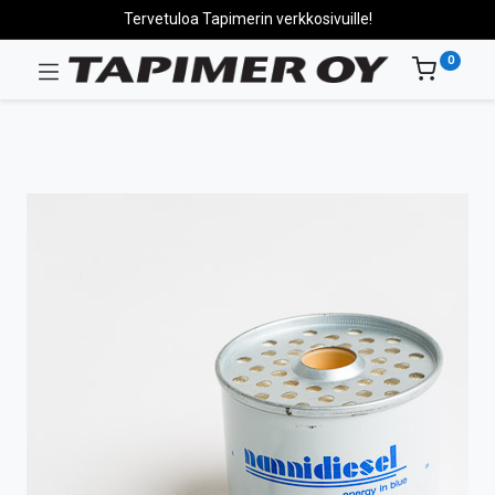
Tervetuloa Tapimerin verkkosivuille!
0