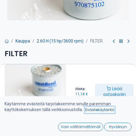
Kauppa
2.60 H (15 hp/3600 rpm)
FILTER
FILTER
Polttoainesuodatin on suositeltava vaihtaa kerran vuodessa
11,18
€
Lisää
Hinta:
ostoskoriin
11,18
€
Lisää ostoskoriin
Käytämme evästeitä tarjotaksemme sinulle paremman
käyttökokemuksen tällä verkkosivustolla.
Evästekäytäntö
Lisää toivelistalle
0
Vain välttämättömät
Hyväksyn
Jaa :
Home
Search
Wishlist