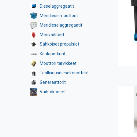
Dieselaggregaatit
Meridieselmoottorit
Meridieselaggregaatit
Merivaihteet
Sähköiset propulsiot
Keulapotkurit
Moottori tarvikkeet
Teollisuusdieselmoottorit
Generaattorit
Vaihtokoneet