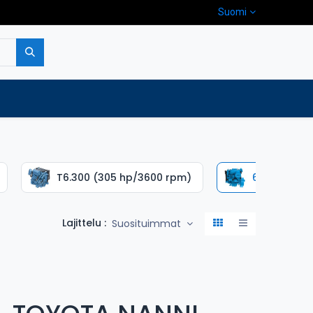
Suomi
pa
Yritys
Ota yhteyttä
T6.300 (305 hp/3600 rpm)
6.420 TDI (
Lajittelu :
Suosituimmat