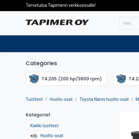
Tervetuloa Tapimerin verkkosivuille!
Etusivulle
Tuotteet
Huolto
Categories
T4.205 (200 hp/3600 rpm)
T4.2
Tuotteet
Huolto-osat
Toyota Nanni huolto-osat
M
Kategoriat
Kaikki tuotteet
Huolto-osat