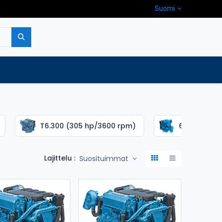
Suomi
pa
Yritys
Ota yhteyttä
T6.300 (305 hp/3600 rpm)
6.420 TDI (
Lajittelu :
Suosituimmat