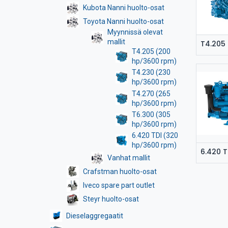
Kubota Nanni huolto-osat
Toyota Nanni huolto-osat
Myynnissä olevat
mallit
T4.205 (200
hp/3600 rpm)
T4.230 (230
hp/3600 rpm)
T4.270 (265
hp/3600 rpm)
T6.300 (305
hp/3600 rpm)
6.420 TDI (320
hp/3600 rpm)
Vanhat mallit
Crafstman huolto-osat
Iveco spare part outlet
Steyr huolto-osat
Dieselaggregaatit