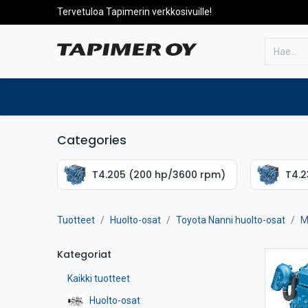
Tervetuloa Tapimerin verkkosivuille!
Etusivulle
Tuotteet
Huolto
Categories
T4.205 (200 hp/3600 rpm)
T4.2
Tuotteet
Huolto-osat
Toyota Nanni huolto-osat
M
Kategoriat
Kaikki tuotteet
Huolto-osat