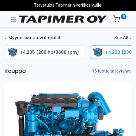
Tervetuloa Tapimerin verkkosivuille!
0
Myynnissä olevat mallit
See All
T4.205 (200 hp/3600 rpm)
T4.230 (230 
Kauppa
16 tuotteita löytynyt.