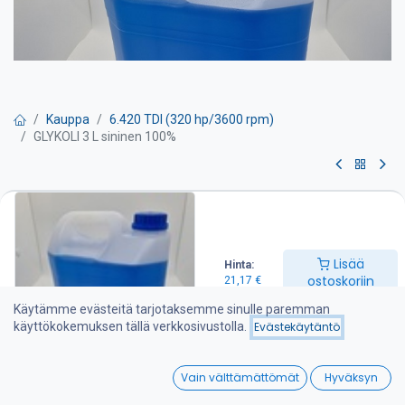
Kauppa
6.420 TDI (320 hp/3600 rpm)
GLYKOLI 3 L sininen 100%
GLYKOLI 3 L sininen 100%
3L G11 laimentamaton jäähdytinneste kevyen sekä raskaan
kaluston bensiini- ja dieselmoottoreille.
Lisää
Hinta:
ostoskoriin
21,17
€
Nykyaikaisiin moottoreihin valmistajan suositusten mukaan.
Erinomainen suoja korroosiota vastaan. Soveltuu myös runsaasti
Käytämme evästeitä tarjotaksemme sinulle paremman
alumiinia sisältäviin moottoreihin.
käyttökokemuksen tällä verkkosivustolla.
Evästekäytäntö
1:1 seoksella pakkasenkesto on -36°C.
0
Vain välttämättömät
Hyväksyn
21,17
€
Home
Search
Wishlist