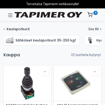
Tervetuloa Tapimerin verkkosivuille!
0
Keulapotkurit
See All
Sähköiset keulapotkurit 35-250 kgf
Hydra
Kauppa
22 tuotteita löytynyt.