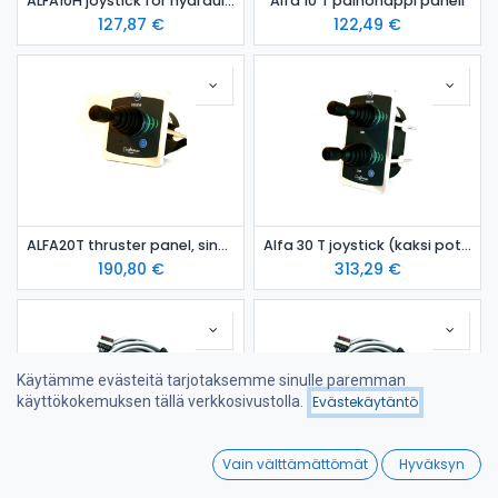
ALFA10H joystick for hydraulic thruster
Alfa 10 T painonappi paneli
127,87
€
122,49
€
ALFA20T thruster panel, single joy-stick
Alfa 30 T joystick (kaksi potkurilaitetta)
190,80
€
313,29
€
Käytämme evästeitä tarjotaksemme sinulle paremman
käyttökokemuksen tällä verkkosivustolla.
Evästekäytäntö
Suodattimet
Suosituimmat
0
Vain välttämättömät
Hyväksyn
Home
Search
Wishlist
Yhdyskaapeli 7 m
Yhdyskaapeli 10 m