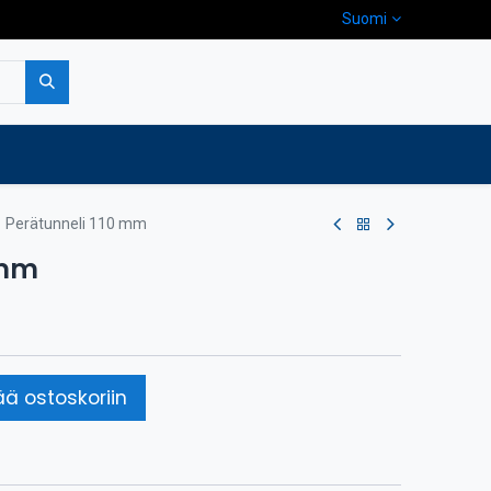
Suomi
pa
Yritys
Ota yhteyttä
Perätunneli 110 mm
 mm
ää ostoskoriin