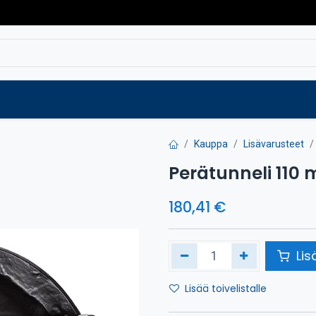
Varaosat
Vaihtokoneet
Verkkokaup
Kauppa
Lisävarusteet
Perätunneli 110
180,41
€
Lis
Lisää toivelistalle