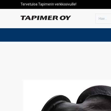
Tervetuloa Tapimerin verkkosivuille!
Etusivulle
Tuotteet
Huolto