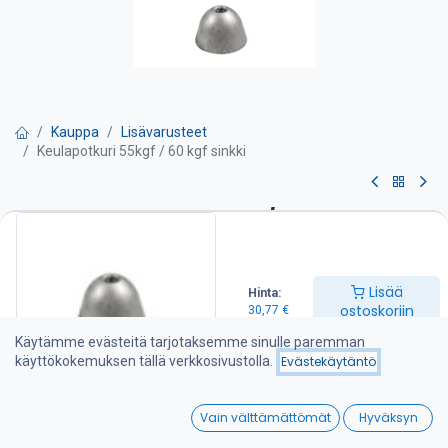
Kauppa
Lisävarusteet
Keulapotkuri 55kgf / 60 kgf sinkki
Keulapotkuri 55kgf / 60 kgf
sinkki
Lisää
Hinta:
Sisältää kiinnitysmutterin ja kuusiokolopultin.
ostoskoriin
30,77
€
30,77
€
Käytämme evästeitä tarjotaksemme sinulle paremman
käyttökokemuksen tällä verkkosivustolla.
Evästekäytäntö
Lisää ostoskoriin
0
Vain välttämättömät
Hyväksyn
Home
Search
Wishlist
Lisää toivelistalle