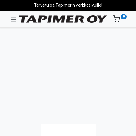
Tervetuloa Tapimerin verkkosivuille!
0