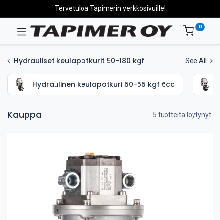
Tervetuloa Tapimerin verkkosivuille!
0
Hydrauliset keulapotkurit 50-180 kgf
See All
Hydraulinen keulapotkuri 50-65 kgf 6cc
Kauppa
5 tuotteita löytynyt.