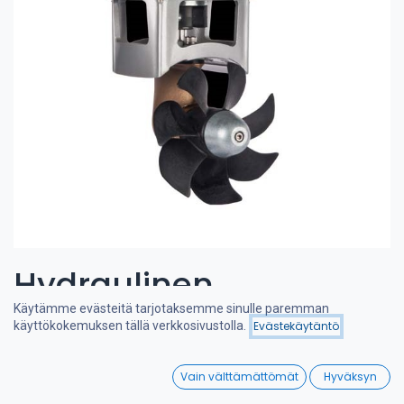
Hydraulinen
Käytämme evästeitä tarjotaksemme sinulle paremman
keulapotkuri 80-115 kgf
käyttökokemuksen tällä verkkosivustolla.
Evästekäytäntö
Suodattimet
Suosituimmat
8cc
0
Vain välttämättömät
Hyväksyn
Home
Search
Wishlist