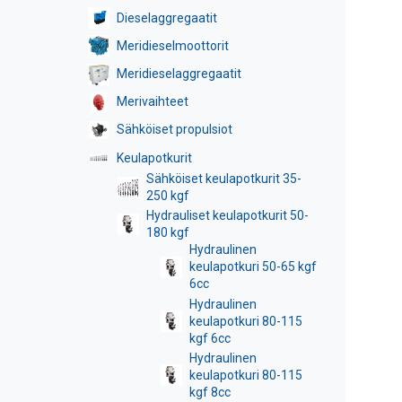
Dieselaggregaatit
Meridieselmoottorit
Meridieselaggregaatit
Merivaihteet
Sähköiset propulsiot
Keulapotkurit
Sähköiset keulapotkurit 35-
250 kgf
Hydrauliset keulapotkurit 50-
180 kgf
Hydraulinen
keulapotkuri 50-65 kgf
6cc
Hydraulinen
keulapotkuri 80-115
kgf 6cc
Hydraulinen
keulapotkuri 80-115
kgf 8cc