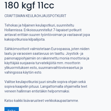
180 kgf 11cc
CRAFTSMAN KEULAOHJAUSPOTKURIT
Tehokas ja hiljainen keulapotkuri, suunniteltu
Hollannissa. Erikoissuunnitellut 7-lapaiset potkurit
antavat erittäin suuren työntövoiman ja vastaavat jopa
kaksipotkurisia kilpailijoita.
Sähkömoottorit valmistetaan Euroopassa, joten niiden
laatu ja varaosien saatavuus on taattu. Joystick- ja
painonappiohjaimiin on rakennettu monia moottoria ja
käyttäjää suojaavia turvatekijöitä mm. moottorin
ylikuormituksen esto, suunnanvaihtoviiveasetus ja
vahingossa käytön esto.
Valitse keulapotkuriisi juuri sinulle sopiva ohjain sekä
sopiva kaapelin pituus. Langattomalla ohjaimella teet
veneen hallinnan entistäkin helpommaksi.
Katso kaikki lisävarusteet verkkokaupastamme.