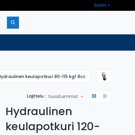
Suomi
pa
Yritys
Ota yhteyttä
ydraulinen keulapotkuri 80-115 kgf 8cc
Hydrauline
Lajittelu :
Suosituimmat
Hydraulinen
keulapotkuri 120-