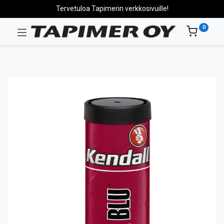
Tervetuloa Tapimerin verkkosivuille!
0