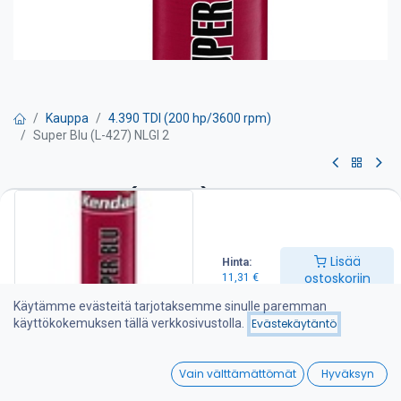
Kauppa
4.390 TDI (200 hp/3600 rpm)
Super Blu (L-427) NLGI 2
Super Blu (L-427) NLGI 2
NLGI #2. Litiumkompleksirasva kaikkeen laakerivoiteluun kovillakin
kierrosnopeuksilla. Käytetään myös monissa
Lisää
Hinta:
keskusvoitelujärjestelmissä ja teollisuuden vaativissa
ostoskoriin
11,31
€
voitelukohteissa. Super Blu voitelee ja suojaa kovillakin pakkasilla,
käyttölämpötila-alue -40 °C - + 177 °C. Kestää jaksottaista
Käytämme evästeitä tarjotaksemme sinulle paremman
kuumuutta +260 °C:een saakka.
käyttökokemuksen tällä verkkosivustolla.
Evästekäytäntö
11,31
€
0
Vain välttämättömät
Hyväksyn
Home
Search
Wishlist