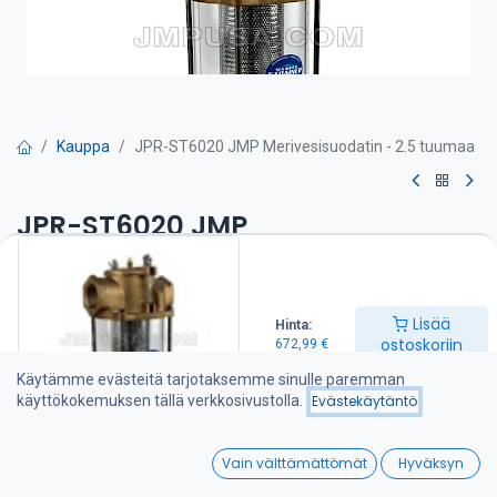
Kauppa
JPR-ST6020 JMP Merivesisuodatin - 2.5 tuumaa
JPR-ST6020 JMP
Merivesisuodatin - 2.5 tuumaa
Tuotteen ominaisuudet:
Lisää
Hinta:
Kestävä pronssivalu
ostoskoriin
672,99
€
Kestävä ruostumaton teräs kromatulla suodatinverkolla
Helppo asentaa
Käytämme evästeitä tarjotaksemme sinulle paremman
Helppo huoltaa ja puhdistaa
käyttökokemuksen tällä verkkosivustolla.
Evästekäytäntö
Suojaa pumppuja ja moottoreita
Läpinäkyvä ja vahva sylinteri
0
O-renkaat parantavat tiivistystä korkean paineen sovelluksissa
Vain välttämättömät
Hyväksyn
Sinkkipalkki
Home
Search
Wishlist