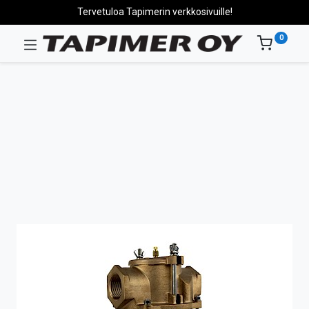
Tervetuloa Tapimerin verkkosivuille!
0