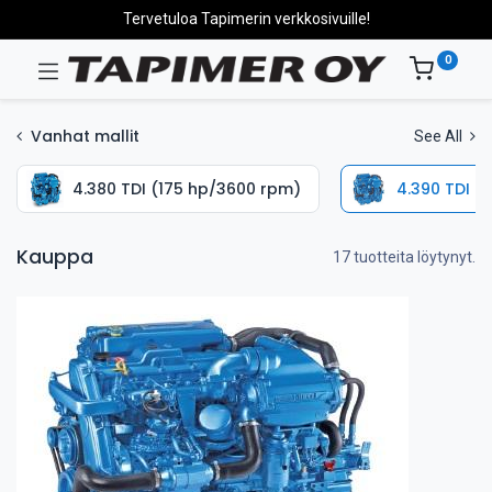
Tervetuloa Tapimerin verkkosivuille!
0
Vanhat mallit
See All
4.380 TDI (175 hp/3600 rpm)
4.390 TDI (
Kauppa
17 tuotteita löytynyt.