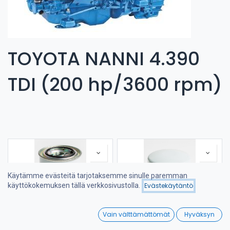
TOYOTA NANNI 4.390
TDI (200 hp/3600 rpm)
Käytämme evästeitä tarjotaksemme sinulle paremman
käyttökokemuksen tällä verkkosivustolla.
Evästekäytäntö
Suodattimet
Suosituimmat
0
Vain välttämättömät
Hyväksyn
Home
Search
Wishlist
FUEL FILTER
FILTER