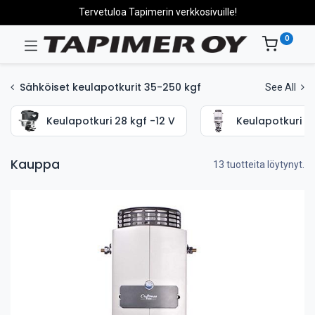
Tervetuloa Tapimerin verkkosivuille!
0
Sähköiset keulapotkurit 35-250 kgf
See All
Keulapotkuri 28 kgf -12 V
Keulapotkuri 35
Kauppa
13 tuotteita löytynyt.