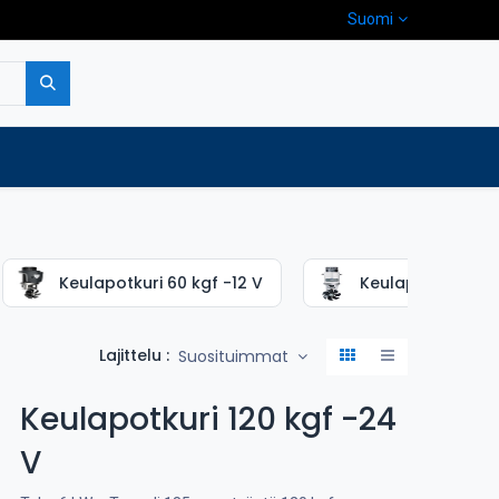
Suomi
pa
Yritys
Ota yhteyttä
Keulapotkuri 60 kgf -12 V
Keulapotkuri 85 k
Lajittelu :
Suosituimmat
Keulapotkuri 120 kgf -24
V