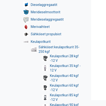
Dieselaggregaatit
Meridieselmoottorit
Meridieselaggregaatit
Merivaihteet
Sähköiset propulsiot
Keulapotkurit
Sähköiset keulapotkurit 35-
250 kgf
Keulapotkuri 28 kgf
-12 V
Keulapotkuri 35 kgf -
12 V
Keulapotkuri 40 kgf
-12 V
Keulapotkuri 60 kgf
-12 V
Keulapotkuri 85 kgf
-12 V
Keulapotkuri 90 kgf