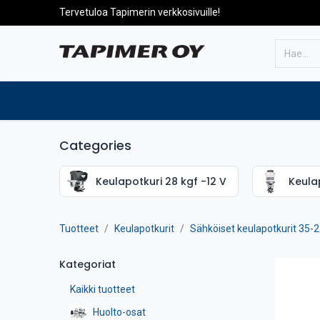
Tervetuloa Tapimerin verkkosivuille!
Etusivulle
Tuotteet
Huolto
Categories
Keulapotkuri 28 kgf -12 V
Keulap
Tuotteet
Keulapotkurit
Sähköiset keulapotkurit 35-2
Kategoriat
Kaikki tuotteet
Huolto-osat