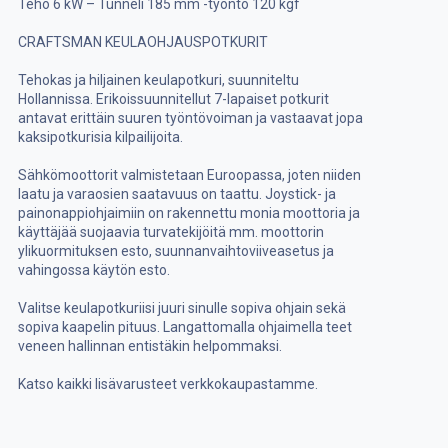
Teho 6 kW – Tunneli 185 mm -työntö 120 kgf
CRAFTSMAN KEULAOHJAUSPOTKURIT
Tehokas ja hiljainen keulapotkuri, suunniteltu
Hollannissa. Erikoissuunnitellut 7-lapaiset potkurit
antavat erittäin suuren työntövoiman ja vastaavat jopa
kaksipotkurisia kilpailijoita.
Sähkömoottorit valmistetaan Euroopassa, joten niiden
laatu ja varaosien saatavuus on taattu. Joystick- ja
painonappiohjaimiin on rakennettu monia moottoria ja
käyttäjää suojaavia turvatekijöitä mm. moottorin
ylikuormituksen esto, suunnanvaihtoviiveasetus ja
vahingossa käytön esto.
Valitse keulapotkuriisi juuri sinulle sopiva ohjain sekä
sopiva kaapelin pituus. Langattomalla ohjaimella teet
veneen hallinnan entistäkin helpommaksi.
Katso kaikki lisävarusteet verkkokaupastamme.