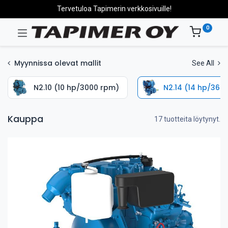
Tervetuloa Tapimerin verkkosivuille!
0
Myynnissa olevat mallit
See All
N2.10 (10 hp/3000 rpm)
N2.14 (14 hp/360
Kauppa
17 tuotteita löytynyt.