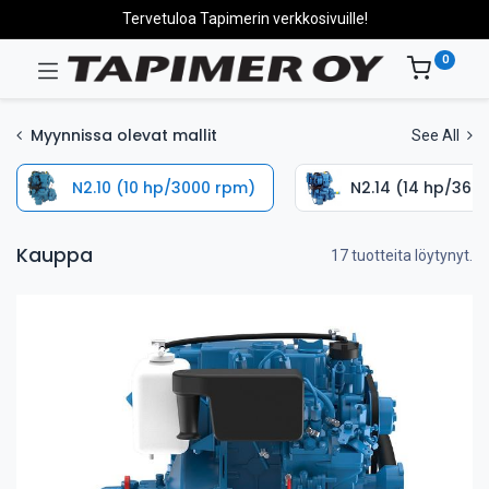
Tervetuloa Tapimerin verkkosivuille!
0
Myynnissa olevat mallit
See All
N2.10 (10 hp/3000 rpm)
N2.14 (14 hp/360
Kauppa
17 tuotteita löytynyt.