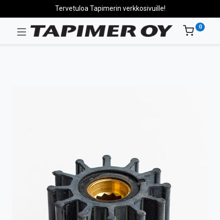
Tervetuloa Tapimerin verkkosivuille!
0