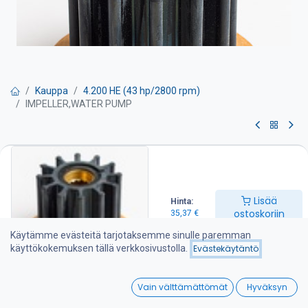
Kauppa
4.200 HE (43 hp/2800 rpm)
IMPELLER,WATER PUMP
IMPELLER,WATER PUMP
Siipipyörä on suositeltava pitää varalla veneessä
Lisää
Hinta:
35,37
€
ostoskoriin
35,37
€
Käytämme evästeitä tarjotaksemme sinulle paremman
käyttökokemuksen tällä verkkosivustolla.
Evästekäytäntö
Lisää ostoskoriin
0
Lisää toivelistalle
Vain välttämättömät
Hyväksyn
Home
Search
Wishlist