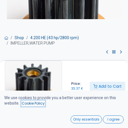
Shop
4.200 HE (43 hp/2800 rpm)
IMPELLER,WATER PUMP
IMPELLER,WATER PUMP
Siipipyörä on suositeltava pitää varalla veneessä
Price:
35.37
€
Add to Cart
35.37
€
We use cookies to provide you a better user experience on this
website.
Cookie Policy
Add to Cart
0
Add to wishlist
Only essentials
I agree
Home
Search
Wishlist