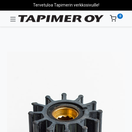
Tervetuloa Tapimerin verkkosivuille!
0