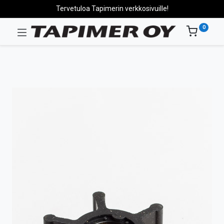
Tervetuloa Tapimerin verkkosivuille!
0