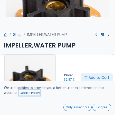
Shop
IMPELLER,WATER PUMP
IMPELLER,WATER PUMP
Siipipyörä on suositeltava pitää varalla veneessä
32.87
€
Price:
Add to Cart
32.87
€
Add to Cart
We use cookies to provide you a better user experience on this
website.
Cookie Policy
Add to wishlist
0
Only essentials
I agree
Share :
Home
Search
Wishlist