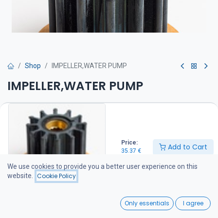
Shop
IMPELLER,WATER PUMP
IMPELLER,WATER PUMP
Siipipyörä on suositeltava pitää varalla veneessä
35.37
€
Price:
Add to Cart
35.37
€
Add to Cart
We use cookies to provide you a better user experience on this
website.
Cookie Policy
Add to wishlist
0
Only essentials
I agree
Share :
Home
Search
Wishlist