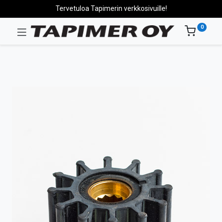
Tervetuloa Tapimerin verkkosivuille!
0