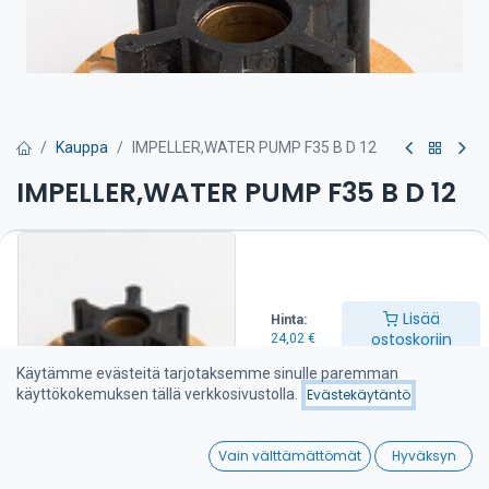
Kauppa
IMPELLER,WATER PUMP F35 B D 12
IMPELLER,WATER PUMP F35 B D 12
Siipipyörä on suositeltava pitää varalla veneessä
24,02
€
Lisää
Hinta:
ostoskoriin
24,02
€
Lisää ostoskoriin
Käytämme evästeitä tarjotaksemme sinulle paremman
käyttökokemuksen tällä verkkosivustolla.
Evästekäytäntö
Lisää toivelistalle
0
Vain välttämättömät
Hyväksyn
Jaa :
Home
Search
Wishlist