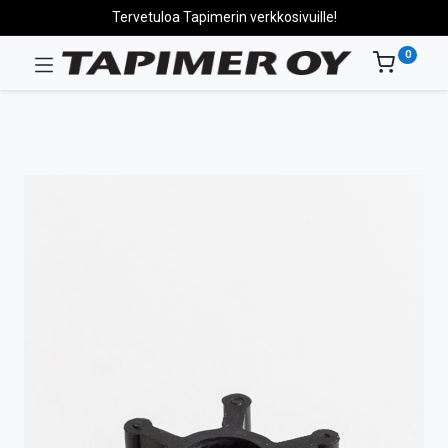
Tervetuloa Tapimerin verkkosivuille!
0