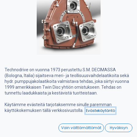
Technodrive on vuonna 1973 perustettu S.M. DECIMASSA
(Bologna, Italia) sijaitseva meri- ja teollisuusvaihdelaatikoita sekä
hydr. pumppujakolaatikoita valmistava tehdas, joka siirtyi vuonna
1999 amerikkaisen Twin Disc yhtiön omistukseen. Tehdas on
tunnettu laadukkaista ja kestävistä tuotteistaan.
Twin Disc Technodrive pumppujakolaatikoiden ominaisuudet:
Käytämme evästeitä tarjotaksemme sinulle paremman
käyttökokemuksen tällä verkkosivustolla.
Evästekäytäntö
Pumpun voimansiirrot mahdollistavat kahden tai useamman
hydraulipumpun yhtäaikaisen käytön yhdestä ensisijaisesta
0
voimanlähteestä.
Vain välttämättömät
Hyväksyn
Kaikki mallit voidaan valmistella erilaisiin käyttötarkoituksiin:
Home
Search
Wishlist