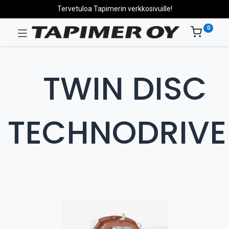
Tervetuloa Tapimerin verkkosivuille!
0
​TWIN DISC
TECHNODRIVE