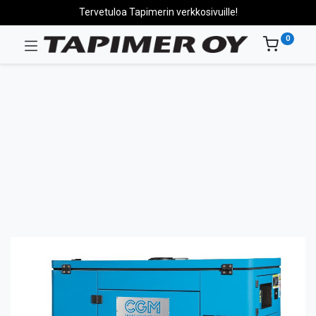
Tervetuloa Tapimerin verkkosivuille!
0