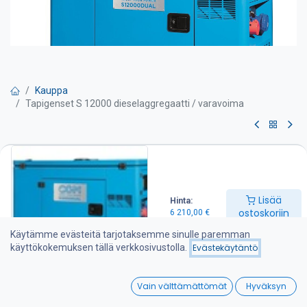
Kauppa
Tapigenset S 12000 dieselaggregaatti / varavoima
Tapigenset S 12000
dieselaggregaatti / varavoima
Lisää
Hinta:
Pyydä tarjous
ostoskoriin
6 210,00
€
Käytämme evästeitä tarjotaksemme sinulle paremman
Kompakti aggregaatti varavoimaksi. Aggregaatissa on on
käyttökokemuksen tällä verkkosivustolla.
Evästekäytäntö
yksivaiheinen/kolmivaiheinen jännitteen valitsin sekä
manuaalinen paneeli.
0
-Max teho 13,2 kVA
Vain välttämättömät
Hyväksyn
-Jatkuva teho 12 kVA
Home
Search
Wishlist
-Mitat mm P 136 X L 65 X K 980