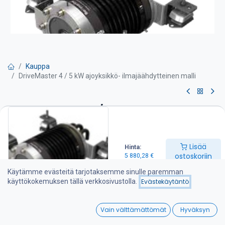
Kauppa
DriveMaster 4 / 5 kW ajoyksikkö- ilmajäähdytteinen malli
DriveMaster 4 / 5 kW ajoyksikkö-
ilmajäähdytteinen malli
Lisää
Hinta:
Ajoyksikön varustelu:
ostoskoriin
5 880,28
€
-Moottori sisäänrakennetulla painelaakerilla
Käytämme evästeitä tarjotaksemme sinulle paremman
-Termostaatti ohjattu vesijäähdytys
käyttökokemuksen tällä verkkosivustolla.
Evästekäytäntö
-Asennuskumityynyt ja ruostumattomat tukijalat
-Integroitu DC-DC muunnin 48 / 96 V
0
-Ajoyksikön johtosarja ( ei akkukaapeleita )
Vain välttämättömät
Hyväksyn
-Pääkytkin ja sulake
Home
Search
Wishlist