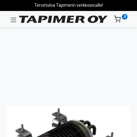
Tervetuloa Tapimerin verkkosivuille!
0