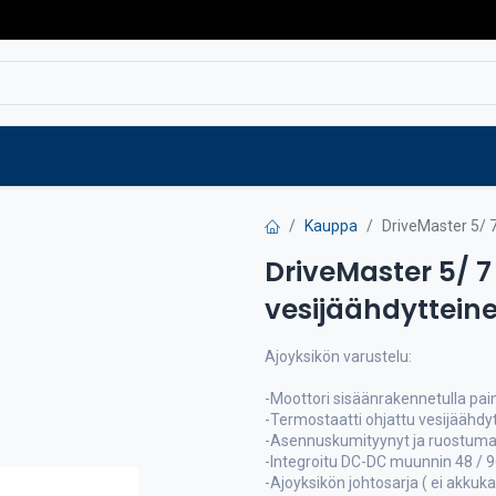
Varaosat
Vaihtokoneet
Verkkokaup
Kauppa
DriveMaster 5/ 7
DriveMaster 5/ 
vesijäähdytteine
Ajoyksikön varustelu:
-Moottori sisäänrakennetulla pain
-Termostaatti ohjattu vesijäähdy
-Asennuskumityynyt ja ruostumat
-Integroitu DC-DC muunnin 48 / 9
-Ajoyksikön johtosarja ( ei akkuka