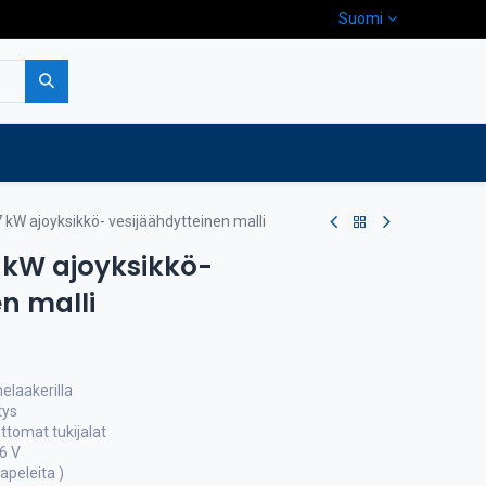
Suomi
pa
Yritys
Ota yhteyttä
 kW ajoyksikkö- vesijäähdytteinen malli
7 kW ajoyksikkö-
n malli
elaakerilla
tys
tomat tukijalat
6 V
apeleita )