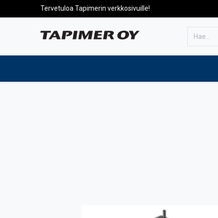
Tervetuloa Tapimerin verkkosivuille!
Etusivulle
Tuotteet
Huolto