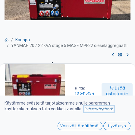
Kauppa
YANMAR 20 / 22 kVA stage 5 MASE MPF22 dieselaggregaatti
YANMAR 20 / 22 kVA stage 5
MASE MPF22 dieselaggregaatti
Lisää
Hinta:
Pyydä tarjous
ostoskoriin
13 541,45
€
Käytämme evästeitä tarjotaksemme sinulle paremman
Max teho 22 kVA
käyttökokemuksen tällä verkkosivustolla.
Evästekäytäntö
Jatkuva teho 20 kVA
Mitat mm P 143 X L 69 X K 93
0
Paino 510 kg
Vain välttämättömät
Hyväksyn
Melutaso 71 dB ( A ) / 7 M
Home
Search
Wishlist
Aggregaatin varustelu: