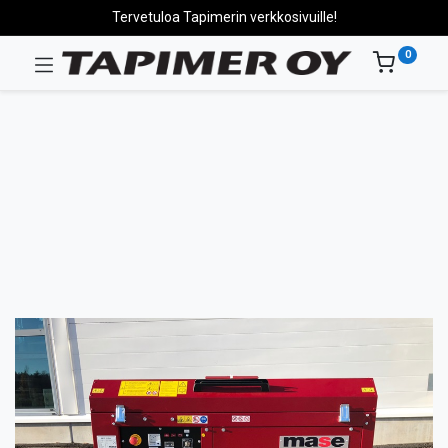
Tervetuloa Tapimerin verkkosivuille!
0