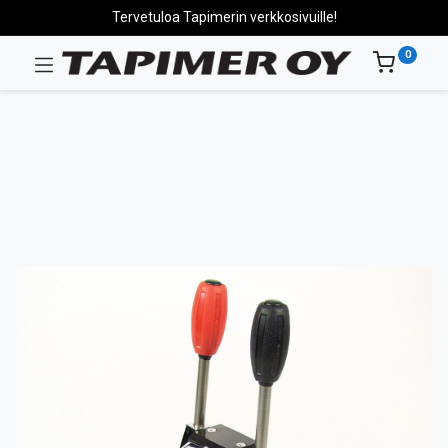
Tervetuloa Tapimerin verkkosivuille!
0