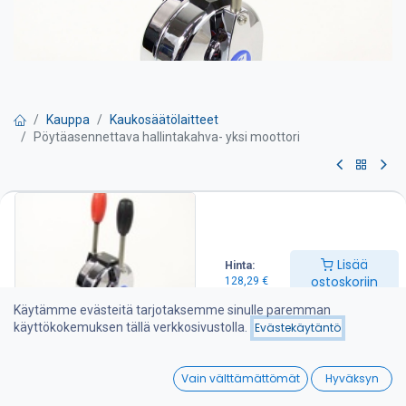
Kauppa
Kaukosäätölaitteet
Pöytäasennettava hallintakahva- yksi moottori
Pöytäasennettava
hallintakahva- yksi moottori
Lisää
Hinta:
Hallintalaite, pöytäasennusmalli,
ostoskoriin
128,29
€
– 2-vipuinen hallintalaite
Käytämme evästeitä tarjotaksemme sinulle paremman
käyttökokemuksen tällä verkkosivustolla.
Evästekäytäntö
– hallitset yhdellä kahvalla kierroslukua ja toisella vaihteistoa
0
– sopiva 33C sarjan kaapeleille
Vain välttämättömät
Hyväksyn
Home
Search
Wishlist