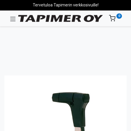
Tervetuloa Tapimerin verkkosivuille!
0