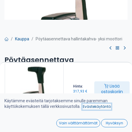
Kauppa
Pöytäasennettava hallintakahva- yksi moottori
Pöytäasennettava
hallintakahva- yksi moottori
Hallintalaite, pöytäasennusmalli
Lisää
Hinta:
– 2-toiminen hallintalaite
ostoskoriin
317,93
€
– hallitset yhdellä kahvalla sekä kytkintä että kierroslukua
– sopiva 33C sarjan kaapeleille
Käytämme evästeitä tarjotaksemme sinulle paremman
käyttökokemuksen tällä verkkosivustolla.
Evästekäytäntö
317,93
€
0
Vain välttämättömät
Hyväksyn
Home
Search
Wishlist
Lisää ostoskoriin