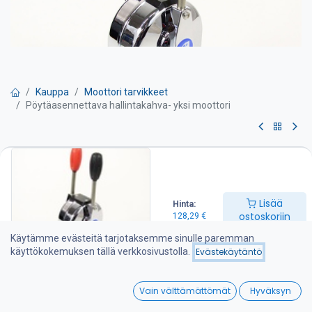
Kauppa
Moottori tarvikkeet
Pöytäasennettava hallintakahva- yksi moottori
Pöytäasennettava
hallintakahva- yksi moottori
Lisää
Hinta:
Hallintalaite, pöytäasennusmalli,
ostoskoriin
128,29
€
– 2-vipuinen hallintalaite
Käytämme evästeitä tarjotaksemme sinulle paremman
käyttökokemuksen tällä verkkosivustolla.
Evästekäytäntö
– hallitset yhdellä kahvalla kierroslukua ja toisella vaihteistoa
0
– sopiva 33C sarjan kaapeleille
Vain välttämättömät
Hyväksyn
Home
Search
Wishlist