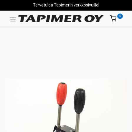
Tervetuloa Tapimerin verkkosivuille!
0