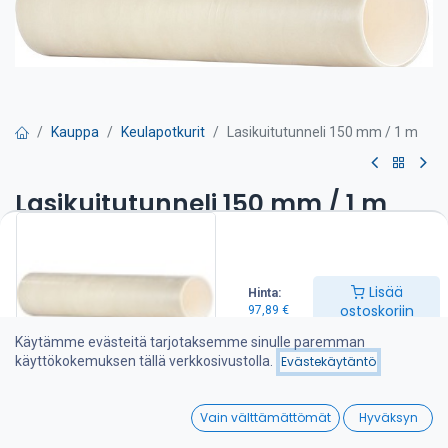
Kauppa
Keulapotkurit
Lasikuitutunneli 150 mm / 1 m
Lasikuitutunneli 150 mm / 1 m
97,89
€
Lisää
Hinta:
Lisää ostoskoriin
ostoskoriin
97,89
€
Käytämme evästeitä tarjotaksemme sinulle paremman
Lisää toivelistalle
käyttökokemuksen tällä verkkosivustolla.
Evästekäytäntö
0
Jaa :
Vain välttämättömät
Hyväksyn
Home
Search
Wishlist