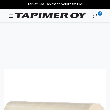
Tervetuloa Tapimerin verkkosivuille!
0