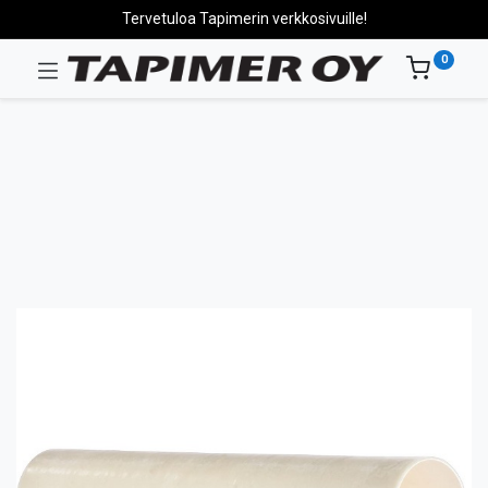
Tervetuloa Tapimerin verkkosivuille!
0