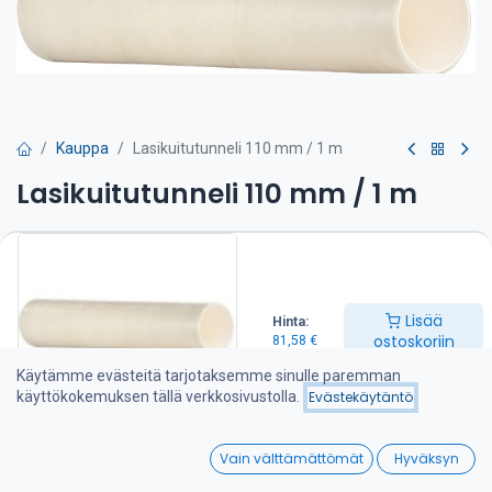
Kauppa
Lasikuitutunneli 110 mm / 1 m
Lasikuitutunneli 110 mm / 1 m
81,58
€
Lisää ostoskoriin
Lisää
Hinta:
ostoskoriin
81,58
€
Lisää toivelistalle
Käytämme evästeitä tarjotaksemme sinulle paremman
käyttökokemuksen tällä verkkosivustolla.
Evästekäytäntö
Jaa :
0
Vain välttämättömät
Hyväksyn
Home
Search
Wishlist